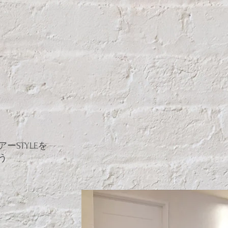
を
アー
STYLE
う