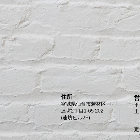
住所
営
宮城県仙台市若林区
平
連坊2丁目1-65 202
土
(連坊ビル2F)
定