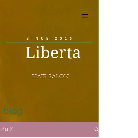
SINCE 2015
Liberta
HAIR SALON
blog
ブログ