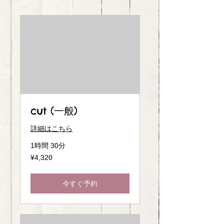
cut (一般)
詳細はこちら
1時間 30分
4,320
¥4,320
Japanese
yen
今すぐ予約