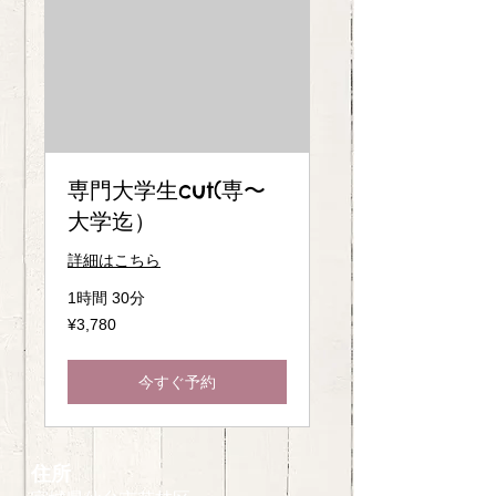
専門大学生cut(専〜
大学迄）
詳細はこちら
1時間 30分
3,780
¥3,780
Japanese
yen
今すぐ予約
住所