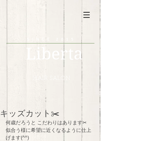
SINCE 2015
Liberta
HAIR SALON
キッズカット✂️
何歳だろうと こだわりはあります✂︎
似合う様に希望に近くなるように仕上
げます(^^)