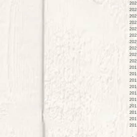
20
20
20
20
20
20
20
20
20
20
20
20
20
20
20
20
20
20
20
20