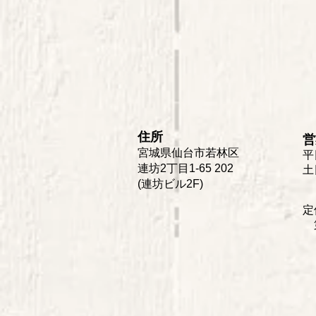
住所
営
宮城県仙台市若林区
平
連坊2丁目1-65 202
土
(連坊ビル2F)
定