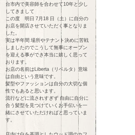
台市内で美容師を合わせて10年と少し
してきまして 
この度　明日 7月18 日（土）に自分の
お店を開店させていただく事となりま
した。 
実は半年間 場所やテナント決めに苦戦
しましたのでこうして無事にオープン
を迎える事ができ本当に嬉しく思って
おります。 
お店の名前はLiberta（リベルタ）意味
は自由という意味です。 
髪型やファッションは自分の大切な個
性でもあると思います。 
流行などに流されすぎず 自由に自分に
合う髪型を見つけていくお手伝いを一
緒にさせていただければと思っていま
す。 
店内は白を基調としたウッド調のカフ