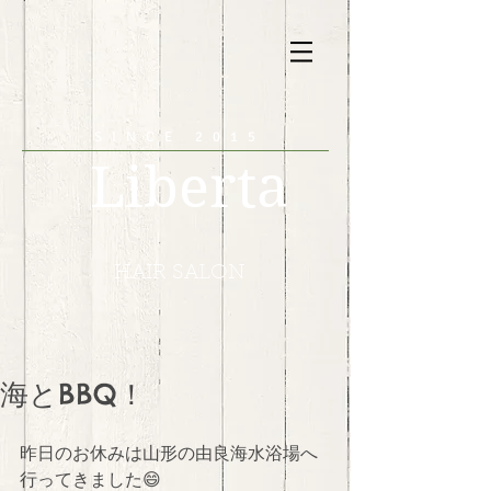
SINCE 2015
Liberta
HAIR SALON
海とBBQ！
昨日のお休みは山形の由良海水浴場へ
行ってきました😄 