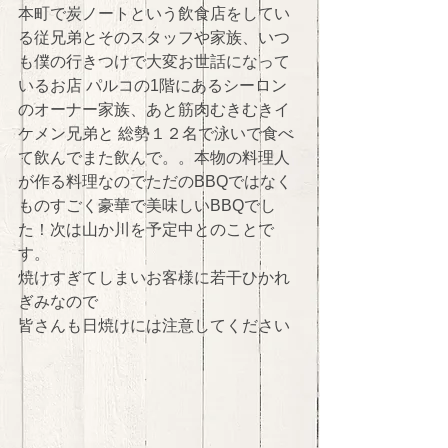
本町で炭ノートという飲食店をしてい
る従兄弟とそのスタッフや家族、いつ
も僕の行きつけで大変お世話になって
いるお店 パルコの1階にあるシーロン
のオーナー家族、あと筋肉むきむきイ
ケメン兄弟と 総勢１２名で泳いで食べ
て飲んでまた飲んで。。本物の料理人
が作る料理なのでただのBBQではなく
ものすごく豪華で美味しいBBQでし
た！次は山か川を予定中とのことで
す。 
焼けすぎてしまいお客様に若干ひかれ
ぎみなので 
皆さんも日焼けには注意してください 