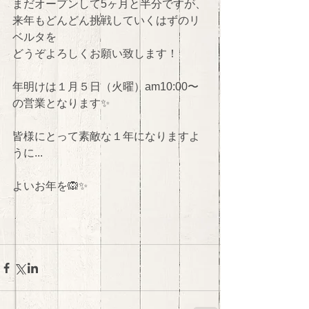
まだオープンして5ヶ月と半分ですが、
来年もどんどん挑戦していくはずのリ
ベルタを 
どうぞよろしくお願い致します！ 
年明けは１月５日（火曜）am10:00〜
の営業となります✨ 
皆様にとって素敵な１年になりますよ
うに... 
よいお年を🙉✨ 