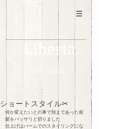
SINCE 2015
Liberta
HAIR SALON
ショートスタイル✂︎
何か変えたいとの事で頬まであった前
髪をバッサリと切りました
仕上げはバームでのスタイリングにな