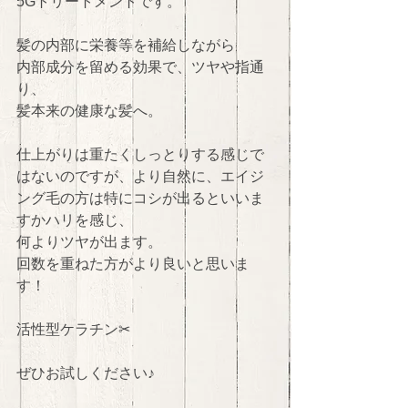
5Gトリートメントです。
髪の内部に栄養等を補給しながら
内部成分を留める効果で、ツヤや指通
り、
髪本来の健康な髪へ。
仕上がりは重たくしっとりする感じで
はないのですが、より自然に、エイジ
ング毛の方は特にコシが出るといいま
すかハリを感じ、
何よりツヤが出ます。
回数を重ねた方がより良いと思いま
す！
活性型ケラチン✂︎
ぜひお試しください♪