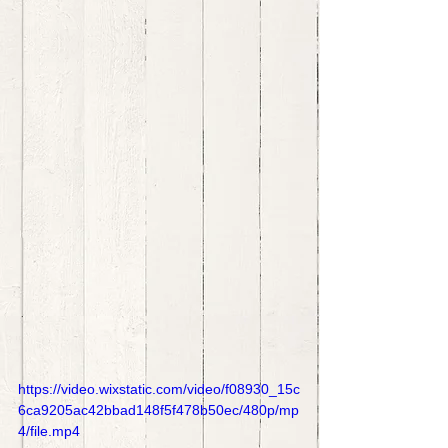
https://video.wixstatic.com/video/f08930_15c
6ca9205ac42bbad148f5f478b50ec/480p/mp
4/file.mp4