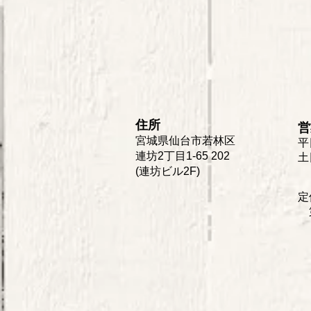
住所
営
宮城県仙台市若林区
平
連坊2丁目1-65 202
土
(連坊ビル2F)
定